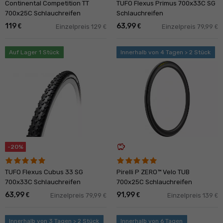
Continental Competition TT
TUFO Flexus Primus 700x33C SG
700x25C Schlauchreifen
Schlauchreifen
119
63,99
€
€
Einzelpreis 129
Einzelpreis 79,99
€
€
Auf Lager 1 Stück
Innerhalb von 4 Tagen > 2 Stück
savings
-20%
TUFO Flexus Cubus 33 SG
Pirelli P ZERO™ Velo TUB
700x33C Schlauchreifen
700x25C Schlauchreifen
63,99
91,99
€
€
Einzelpreis 79,99
Einzelpreis 139
€
€
Innerhalb von 3 Tagen > 2 Stück
Innerhalb von 6 Tagen