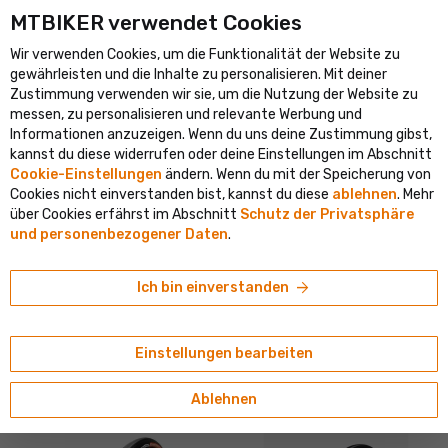
MTBIKER verwendet Cookies
rößte Fahrradportal in Mitteleuropa
Verifizierter Shop mit mehr
Wir verwenden Cookies, um die Funktionalität der Website zu
shopping_cart
person
menu
DE
gewährleisten und die Inhalte zu personalisieren. Mit deiner
Zustimmung verwenden wir sie, um die Nutzung der Website zu
Suche
search
messen, zu personalisieren und relevante Werbung und
Informationen anzuzeigen. Wenn du uns deine Zustimmung gibst,
kannst du diese widerrufen oder deine Einstellungen im Abschnitt
navigate_next
navigate_next
Shop
Reifen und Schläuche
Schlauchreifen
Cookie-Einstellungen
ändern. Wenn du mit der Speicherung von
Cookies nicht einverstanden bist, kannst du diese
ablehnen
. Mehr
über Cookies erfährst im Abschnitt
Schutz der Privatsphäre
SCHLAUCHREIFEN
und personenbezogener Daten
.
Schlauchreifen sind eine besondere Art von Reifen
, die
sich von klassischen Reifen unterscheiden. Anstatt mit einem
arrow_forward
Ich bin einverstanden
Wulst an der Felge befestigt zu werden, werden die Reifen um
Mehr zeigen
den Schlauch genäht und die gesamte Baugruppe dann auf
einer speziell entwickelten Felge montiert. Schlauchreifen
tune
sort
Filtrieren
Ordnen nach
Einstellungen bearbeiten
werden vor allem bei Rennrädern eingesetzt, erfreuen sich
aber auch in anderen Radsportdisziplinen großer Beliebtheit.
Ablehnen
Auf Lager > 5 Stück
Auf Lager > 2 Stück
Schlauchreifen haben einige Vorteile, und Folgendes solltest
du wissen, wenn du erwägst, sie an einem Rennrad zu