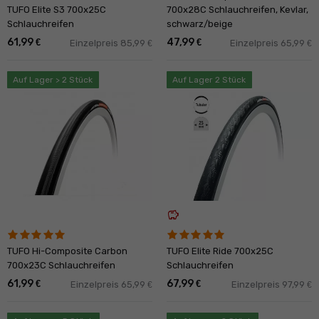
TUFO Elite S3 700x25C
700x28C Schlauchreifen, Kevlar,
Schlauchreifen
schwarz/beige
61,99
47,99
€
€
Einzelpreis 85,99
Einzelpreis 65,99
€
€
Auf Lager > 2 Stück
Auf Lager 2 Stück
savings
TUFO Hi-Composite Carbon
TUFO Elite Ride 700x25C
700x23C Schlauchreifen
Schlauchreifen
61,99
67,99
€
€
Einzelpreis 65,99
Einzelpreis 97,99
€
€