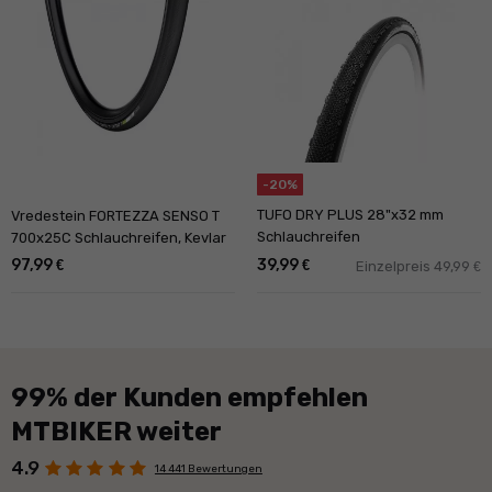
-20%
TUFO DRY PLUS 28"x32 mm
Vredestein FORTEZZA SENSO T
Schlauchreifen
700x25C Schlauchreifen, Kevlar
97,99
39,99
€
€
Einzelpreis 49,99
€
99% der Kunden empfehlen
MTBIKER weiter
4.9
14 441 Bewertungen