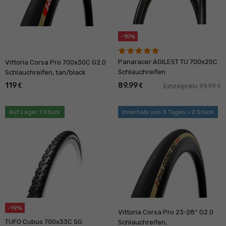
-10%
Panaracer AGILEST TU 700x25C
Vittoria Corsa Pro 700x30C G2.0
Schlauchreifen
Schlauchreifen, tan/black
119
89,99
€
€
Einzelpreis 99,99
€
Auf Lager 1 Stück
Innerhalb von 3 Tagen > 2 Stück
-19%
Vittoria Corsa Pro 23-28'' G2.0
TUFO Cubus 700x33C SG
Schlauchreifen,