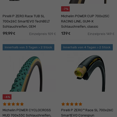
-7%
Pirelli P ZERO Race TUB SL
Michelin POWER CUP 700x25C
700x26C SmartEVO TechBELT
RACING LINE, GUM-X
Schlauchreifen, OEM
Schlauchreifen, classic
99,99
139
€
€
Einzelpreis 109
Einzelpreis 149
€
€
Innerhalb von 3 Tagen > 2 Stück
Innerhalb von 4 Tagen > 2 Stück
-6%
Michelin POWER CYCLOCROSS
Pirelli P ZERO™ Race SL 700x26C
MUD 700x33C Schlauchreifen,
SmartEVO Corespun