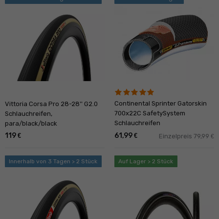
Continental Sprinter Gatorskin
Vittoria Corsa Pro 28-28'' G2.0
700x22C SafetySystem
Schlauchreifen,
Schlauchreifen
para/black/black
119
61,99
€
€
Einzelpreis 79,99
€
Innerhalb von 3 Tagen > 2 Stück
Auf Lager > 2 Stück