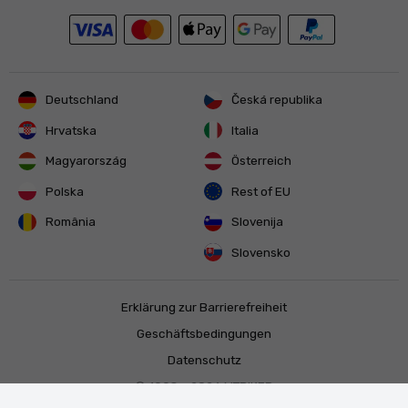
Deutschland
Česká republika
Hrvatska
Italia
Magyarország
Österreich
Polska
Rest of EU
România
Slovenija
Slovensko
Erklärung zur Barrierefreiheit
Geschäftsbedingungen
Datenschutz
© 1998 - 2026
MTBIKER