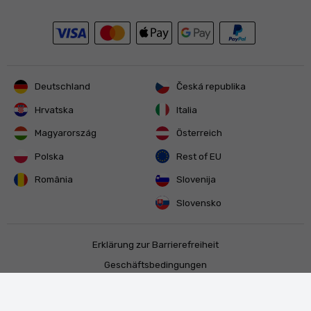
Deutschland
Česká republika
Hrvatska
Italia
Magyarország
Österreich
Polska
Rest of EU
România
Slovenija
Slovensko
Erklärung zur Barrierefreiheit
Geschäftsbedingungen
Datenschutz
© 1998 - 2026
MTBIKER