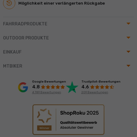
Möglichkeit einer verlängerten Rückgabe
arrow_drop_up
FAHRRADPRODUKTE
arrow_drop_up
OUTDOOR PRODUKTE
arrow_drop_up
EINKAUF
arrow_drop_up
MTBIKER
Google Bewertungen
Trustpilot-Bewertungen
4.8
4.6
4 789 Bewertungen
209 Bewertungen