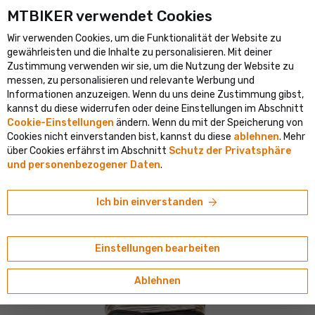
MTBIKER verwendet Cookies
rößte Fahrradportal in Mitteleuropa
Verifizierter Shop mit mehr 
Wir verwenden Cookies, um die Funktionalität der Website zu
shopping_cart
person
menu
DE
gewährleisten und die Inhalte zu personalisieren. Mit deiner
Zustimmung verwenden wir sie, um die Nutzung der Website zu
Suche
search
messen, zu personalisieren und relevante Werbung und
Informationen anzuzeigen. Wenn du uns deine Zustimmung gibst,
kannst du diese widerrufen oder deine Einstellungen im Abschnitt
home
navigate_next
navigate_next
navigate_next
Werkstatt
Werkzeug
Multitools
Cookie-Einstellungen
ändern. Wenn du mit der Speicherung von
Cookies nicht einverstanden bist, kannst du diese
ablehnen
. Mehr
Vortex
über Cookies erfährst im Abschnitt
Schutz der Privatsphäre
Vortex MULTI T-10 Multischlüssel, 10
und personenbezogener Daten
.
Funktionen
4.64/5
(64 Bewertungen)
arrow_forward
Ich bin einverstanden
Einstellungen bearbeiten
Ablehnen