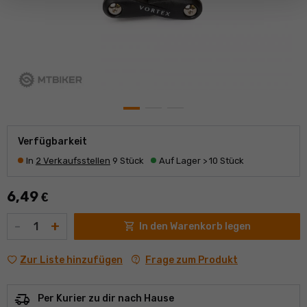
Verfügbarkeit
In
2 Verkaufsstellen
9 Stück
Auf Lager > 10 Stück
6,49
€
Menge
-
+
shopping_cart
In den Warenkorb legen
contact_support
Frage zum Produkt
Zur Liste hinzufügen
delivery_truck_speed
Per Kurier zu dir nach Hause