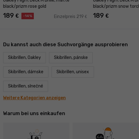
Oakley Flight Deck M Brille, matte
Oakley Flight Deck M Br
black/prizm rose gold
black/prizm snow torch
189
189
€
€
-14%
Einzelpreis 219
€
Du kannst auch diese Suchvorgänge ausprobieren
Skibrillen, Oakley
Skibrillen, pánske
Skibrillen, dámske
Skibrillen, unisex
Skibrillen, slnečné
Weitere Kategorien anzeigen
Warum bei uns einkaufen