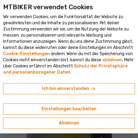
MTBIKER verwendet Cookies
größte Fahrradportal in Mitteleuropa
Verifizierter Shop mit meh
Wir verwenden Cookies, um die Funktionalität der Website zu
shopping_cart
person
menu
DE
gewährleisten und die Inhalte zu personalisieren. Mit deiner
Zustimmung verwenden wir sie, um die Nutzung der Website zu
Suche
search
messen, zu personalisieren und relevante Werbung und
Informationen anzuzeigen. Wenn du uns deine Zustimmung gibst,
kannst du diese widerrufen oder deine Einstellungen im Abschnitt
home
navigate_next
navigate_next
navigate_next
navigate_next
Outdoor
Helme und Brillen
Brillen
Skibrillen
Cookie-Einstellungen
ändern. Wenn du mit der Speicherung von
Cookies nicht einverstanden bist, kannst du diese
ablehnen
. Mehr
Oakley
über Cookies erfährst im Abschnitt
Schutz der Privatsphäre
Oakley Flight Deck L Brille, matte black/prizm
und personenbezogener Daten
.
sage gold iridium
5/5
(2 Bewertungen)
arrow_forward
Ich bin einverstanden
Einstellungen bearbeiten
Ablehnen