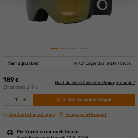
Verfügbarkeit
Auf Lager das letzte 1 Stück
189
€
Hast du einen besseren Preis gefunden?
Einzelpreis 219
€
Menge
-
+
shopping_cart
In den Warenkorb legen
contact_support
Frage zum Produkt
Zur Liste hinzufügen
delivery_truck_speed
Per Kurier zu dir nach Hause