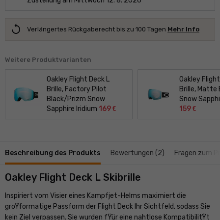
Zustellung am Mittwoch 12. 8. 2026
replay
Verlängertes Rückgaberecht bis zu 100 Tagen
Mehr Info
Weitere Produktvarianten
Oakley Flight Deck L
Oakley Fligh
Brille, Factory Pilot
Brille, Matte
Black/
Prizm Snow
Snow Sapphir
Sapphire Iridium
169
159
€
€
Beschreibung des Produkts
Bewertungen (2)
Fragen zum Pr
Oakley Flight Deck L Skibrille
Inspiriert vom Visier eines Kampfjet-Helms maximiert die
groŸformatige Passform der Flight Deck Ihr Sichtfeld, sodass Sie
kein Ziel verpassen. Sie wurden fŸür eine nahtlose KompatibilitŸt